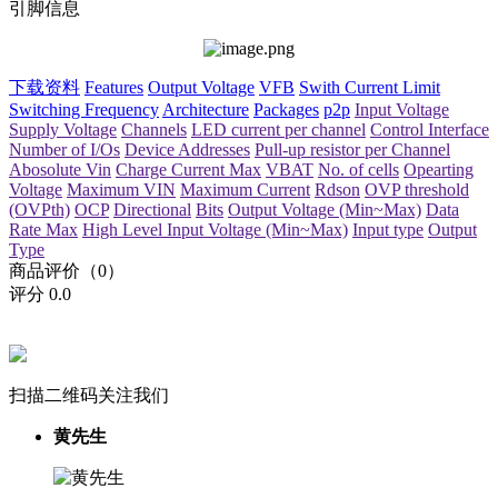
引脚信息
下载资料
Features
Output Voltage
VFB
Swith Current Limit
Switching Frequency
Architecture
Packages
p2p
Input Voltage
Supply Voltage
Channels
LED current per channel
Control Interface
Number of I/Os
Device Addresses
Pull-up resistor per Channel
Abosolute Vin
Charge Current Max
VBAT
No. of cells
Opearting
Voltage
Maximum VIN
Maximum Current
Rdson
OVP threshold
(OVPth)
OCP
Directional
Bits
Output Voltage (Min~Max)
Data
Rate Max
High Level Input Voltage (Min~Max)
Input type
Output
Type
商品评价（0）
评分
0.0
扫描二维码关注我们
黄先生