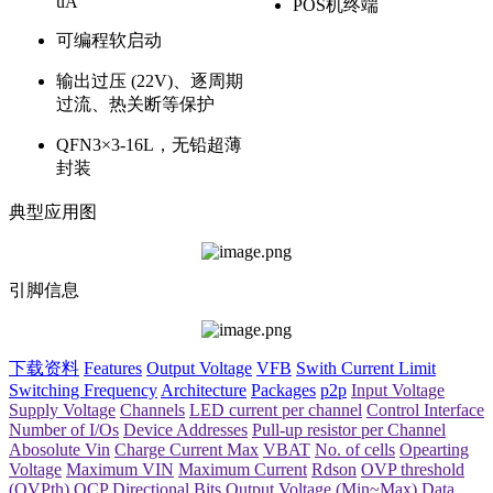
uA
POS机终端
可编程软启动
输出过压 (22V)、逐周期
过流、热关断等保护
QFN3×3-16L，无铅超薄
封装
典型应用图
引脚信息
下载资料
Features
Output Voltage
VFB
Swith Current Limit
Switching Frequency
Architecture
Packages
p2p
Input Voltage
Supply Voltage
Channels
LED current per channel
Control Interface
Number of I/Os
Device Addresses
Pull-up resistor per Channel
Abosolute Vin
Charge Current Max
VBAT
No. of cells
Opearting
Voltage
Maximum VIN
Maximum Current
Rdson
OVP threshold
(OVPth)
OCP
Directional
Bits
Output Voltage (Min~Max)
Data