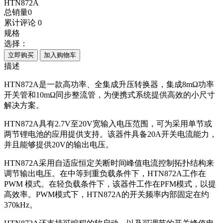
HTN872A
总销量
0
累计评论
0
规格
选择：
立即购买
加入购物车
描述
HTN872A是一款高功率、全集成升压转换器，集成8mΩ功率
开关管和10mΩ同步整流管，为便携式系统提供高效的小尺寸
解决方案。
HTN872A具有2.7V至20V宽输入电压范围，可为采用单节或
两节锂电池的应用提供支持。该器件具备20A开关电流能力，
并且能够提供20V的输出电压。
HTN872A采用自适应恒定关断时间峰值电流控制拓扑结构来
调节输出电压。在中等到重负载条件下，HTN872A工作在
PWM 模式。在轻负载条件下，该器件工作在PFM模式，以提
高效率。PWM模式下，HTN872A的开关频率内部固定在约
370kHz。