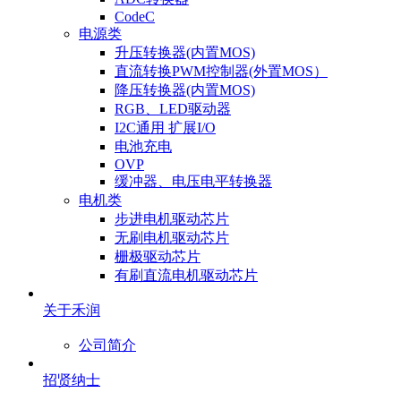
CodeC
电源类
升压转换器(内置MOS)
直流转换PWM控制器(外置MOS）
降压转换器(内置MOS)
RGB、LED驱动器
I2C通用 扩展I/O
电池充电
OVP
缓冲器、电压电平转换器
电机类
步进电机驱动芯片
无刷电机驱动芯片
栅极驱动芯片
有刷直流电机驱动芯片
关于禾润
公司简介
招贤纳士