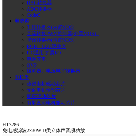
DAC转换器
ADC转换器
CodeC
电源类
升压转换器(内置MOS)
直流转换PWM控制器(外置MOS）
降压转换器(内置MOS)
RGB、LED驱动器
I2C通用 扩展I/O
电池充电
OVP
缓冲器、电压电平转换器
电机类
步进电机驱动芯片
无刷电机驱动芯片
栅极驱动芯片
有刷直流电机驱动芯片
HT3286
免电感滤波2×30W D类立体声音频功放