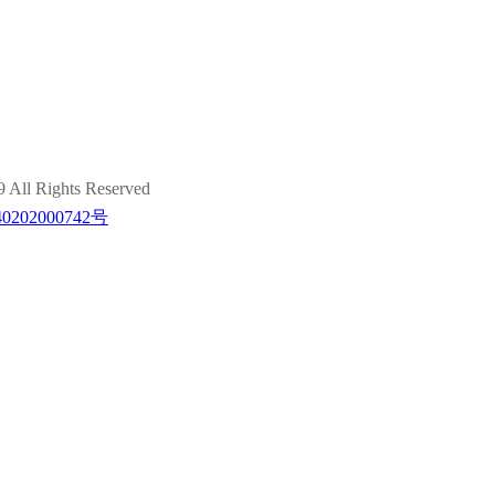
ights Reserved
202000742号