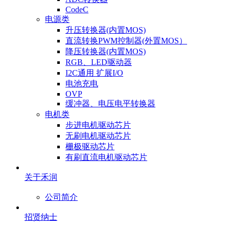
CodeC
电源类
升压转换器(内置MOS)
直流转换PWM控制器(外置MOS）
降压转换器(内置MOS)
RGB、LED驱动器
I2C通用 扩展I/O
电池充电
OVP
缓冲器、电压电平转换器
电机类
步进电机驱动芯片
无刷电机驱动芯片
栅极驱动芯片
有刷直流电机驱动芯片
关于禾润
公司简介
招贤纳士