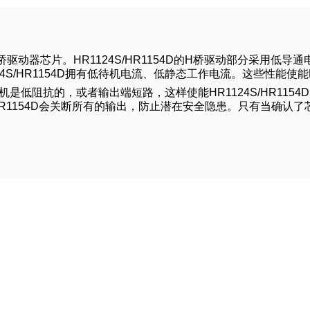
道H桥驱动器芯片。HR1124S/HR1154D的H桥驱动部分采用低
/HR1154D拥有低待机电流、低静态工作电流。这些性能使能HR1
负载电机是低阻抗的，或者输出端短路，这样使能HR1124S/HR1
S/HR1154D会关断所有的输出，防止潜在安全隐患。只有当确