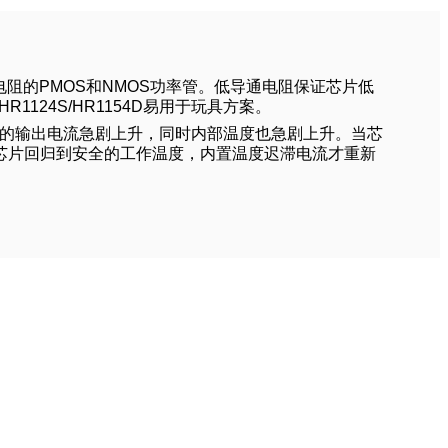
导通电阻的PMOS和NMOS功率管。低导通电阻保证芯片低
124S/HR1154D易用于玩具方案。
154D的输出电流急剧上升，同时内部温度也急剧上升。当芯
认了芯片回归到安全的工作温度，内置温度迟滞电流才重新