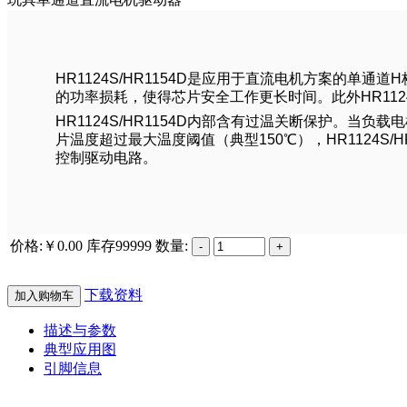
HR1124S/HR1154D是应用于直流电机方案的单通
的功率损耗，使得芯片安全工作更长时间。此外HR1124S
HR1124S/HR1154D内部含有过温关断保护。当
片温度超过最大温度阈值（典型150℃），HR1124
控制驱动电路。
价格:￥0.00
库存
99999
数量:
下载资料
加入购物车
描述与参数
典型应用图
引脚信息