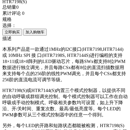
HTR7198(S)
总销量
0
累计评论
0
规格
选择：
立即购买
加入购物车
描述
本系列产品是一款通过1MHz的I2C接口(HTR7198,HTR7144)
或 10MHz SPI 接 口(HTR7198S, HTR7144S)进行编程的支持
18×11或18×8阵列的LED驱动芯片，每路SWx都支持8位PWM
数据进行独立调光，并且每路CSx都有8位的直流扫描数据用
来支持每个点的256阶的线性PWM调光，并且每个CSx都支持
256阶的直流电流可调节等级。
HTR7198(S)或HTR7144(S)内置三个模式控制器，以提供不同
的自动呼吸或群组调光控制。每个模式控制器可以工作在自动
呼吸或手动控制模式。呼吸相关参数均可设置，如上升下降
沿、开/关时间、重复次数、最高/最低亮度等。每个LED的
PWM参数可从三个模式控制器中的任意一个得到。
另外，每个LED的开路和短路状态都能被检测，HTR7198(S)