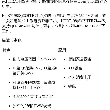
或HTR7144(S)能够把开路和短路信息存储在Open-Short寄存器
组中。
HTR7198(S)或HTR7144(S)的工作电压在2.7V到5.5V之间，并
且关断电流和工作电流都非常小。HTR7198(S)或HTR7144(S)
支持QFN5×5-40L封装，可在2.7V到5.5V和-40°C to +125°C下
工作。
描述与参数
特点
应用
输入电压范围：2.7V-5.5V
智能家居设备
18路电流源(CS)，11路或8
IOT设备
路开关(SW)
个人消费电子
可设置矩阵路数，最高支
键鼠
持18×11 = 198路
全局256个直流设置台阶
独立的256阶PWM调光