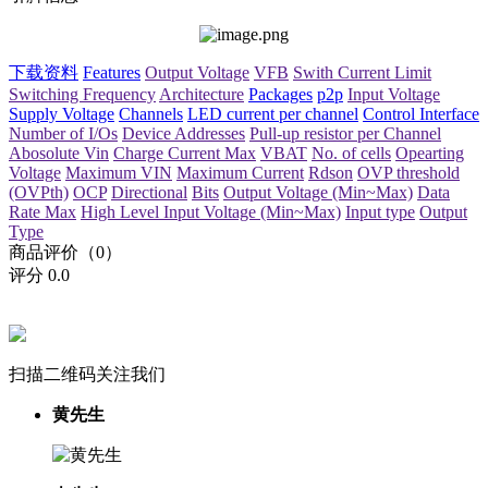
下载资料
Features
Output Voltage
VFB
Swith Current Limit
Switching Frequency
Architecture
Packages
p2p
Input Voltage
Supply Voltage
Channels
LED current per channel
Control Interface
Number of I/Os
Device Addresses
Pull-up resistor per Channel
Abosolute Vin
Charge Current Max
VBAT
No. of cells
Opearting
Voltage
Maximum VIN
Maximum Current
Rdson
OVP threshold
(OVPth)
OCP
Directional
Bits
Output Voltage (Min~Max)
Data
Rate Max
High Level Input Voltage (Min~Max)
Input type
Output
Type
商品评价（0）
评分
0.0
扫描二维码关注我们
黄先生